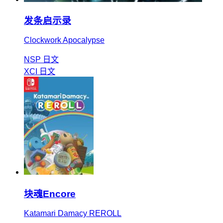
发条启示录
Clockwork Apocalypse
NSP
日文
XCI
日文
块魂Encore
Katamari Damacy REROLL