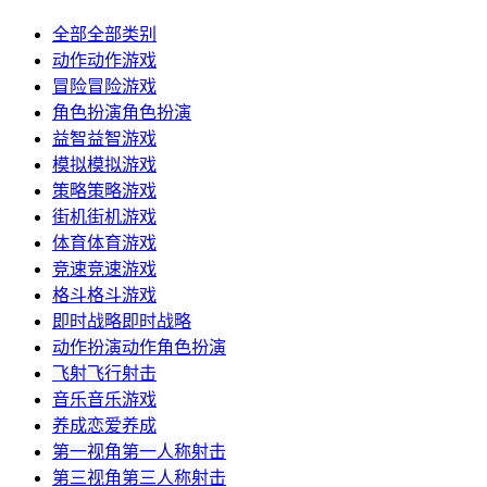
全部
全部类别
动作
动作游戏
冒险
冒险游戏
角色扮演
角色扮演
益智
益智游戏
模拟
模拟游戏
策略
策略游戏
街机
街机游戏
体育
体育游戏
竞速
竞速游戏
格斗
格斗游戏
即时战略
即时战略
动作扮演
动作角色扮演
飞射
飞行射击
音乐
音乐游戏
养成
恋爱养成
第一视角
第一人称射击
第三视角
第三人称射击