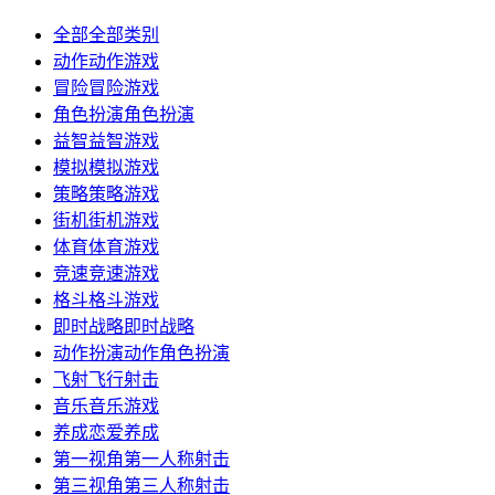
全部
全部类别
动作
动作游戏
冒险
冒险游戏
角色扮演
角色扮演
益智
益智游戏
模拟
模拟游戏
策略
策略游戏
街机
街机游戏
体育
体育游戏
竞速
竞速游戏
格斗
格斗游戏
即时战略
即时战略
动作扮演
动作角色扮演
飞射
飞行射击
音乐
音乐游戏
养成
恋爱养成
第一视角
第一人称射击
第三视角
第三人称射击