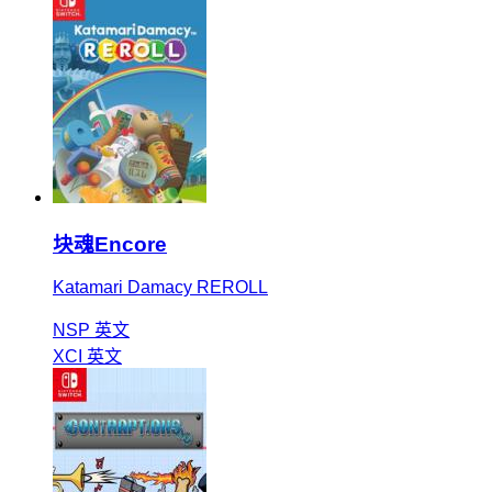
块魂Encore
Katamari Damacy REROLL
NSP
英文
XCI
英文