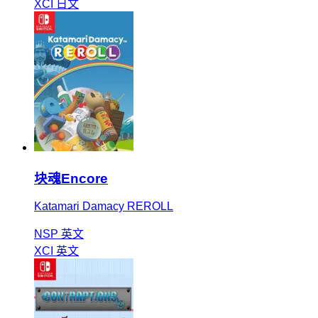
XCI
日文
块魂Encore
Katamari Damacy REROLL
NSP
英文
XCI
英文