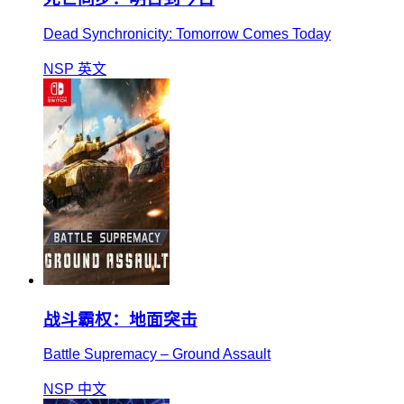
Dead Synchronicity: Tomorrow Comes Today
NSP
英文
战斗霸权：地面突击
Battle Supremacy – Ground Assault
NSP
中文