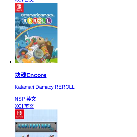
块魂Encore
Katamari Damacy REROLL
NSP
英文
XCI
英文