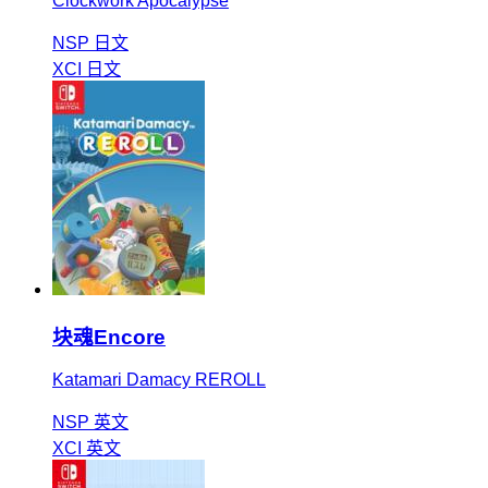
Clockwork Apocalypse
NSP
日文
XCI
日文
块魂Encore
Katamari Damacy REROLL
NSP
英文
XCI
英文