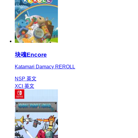
块魂Encore
Katamari Damacy REROLL
NSP
英文
XCI
英文