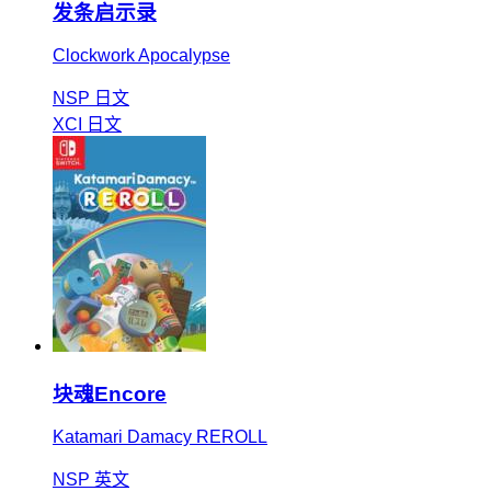
发条启示录
Clockwork Apocalypse
NSP
日文
XCI
日文
块魂Encore
Katamari Damacy REROLL
NSP
英文