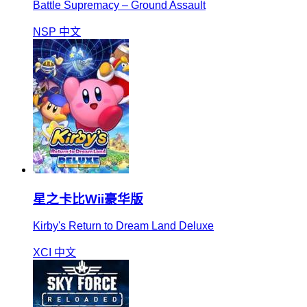
Battle Supremacy – Ground Assault
NSP
中文
星之卡比Wii豪华版
Kirby's Return to Dream Land Deluxe
XCI
中文