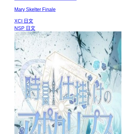
Mary Skelter Finale
XCI
日文
NSP
日文