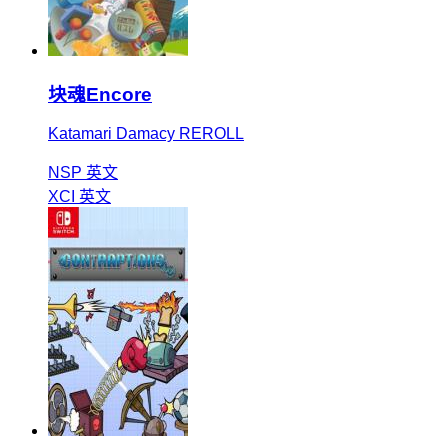
块魂Encore
Katamari Damacy REROLL
NSP
英文
XCI
英文