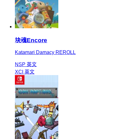
块魂Encore
Katamari Damacy REROLL
NSP
英文
XCI
英文