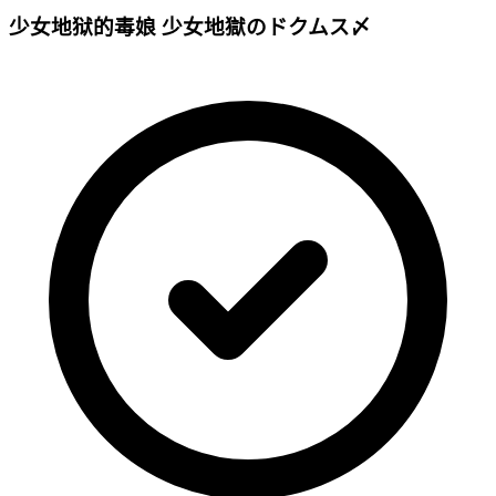
少女地狱的毒娘 少女地獄のドクムス〆