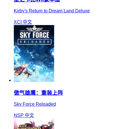
Kirby's Return to Dream Land Deluxe
XCI
中文
傲气雄鹰：重装上阵
Sky Force Reloaded
NSP
中文