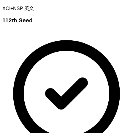
XCI+NSP
英文
112th Seed