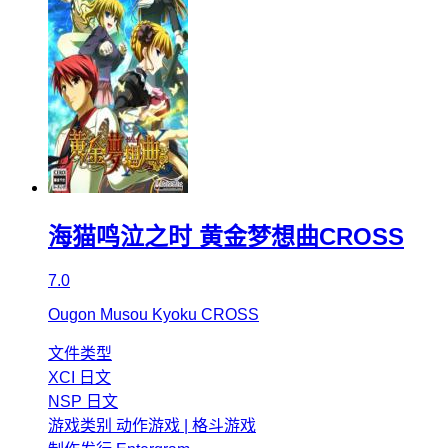
海猫鸣泣之时 黄金梦想曲CROSS
7.0
Ougon Musou Kyoku CROSS
文件类型
XCI
日文
NSP
日文
游戏类别
动作游戏 | 格斗游戏