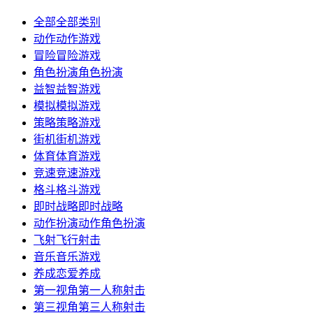
全部
全部类别
动作
动作游戏
冒险
冒险游戏
角色扮演
角色扮演
益智
益智游戏
模拟
模拟游戏
策略
策略游戏
街机
街机游戏
体育
体育游戏
竞速
竞速游戏
格斗
格斗游戏
即时战略
即时战略
动作扮演
动作角色扮演
飞射
飞行射击
音乐
音乐游戏
养成
恋爱养成
第一视角
第一人称射击
第三视角
第三人称射击