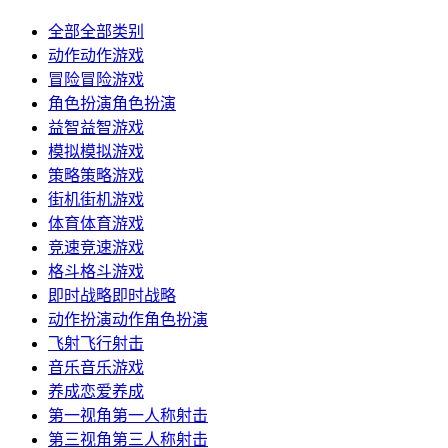
全部
全部类别
动作
动作游戏
冒险
冒险游戏
角色扮演
角色扮演
益智
益智游戏
模拟
模拟游戏
策略
策略游戏
街机
街机游戏
体育
体育游戏
竞速
竞速游戏
格斗
格斗游戏
即时战略
即时战略
动作扮演
动作角色扮演
飞射
飞行射击
音乐
音乐游戏
养成
恋爱养成
第一视角
第一人称射击
第三视角
第三人称射击