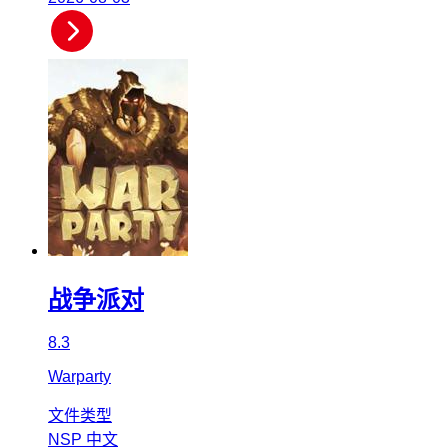
战争派对
8.3
Warparty
文件类型
NSP
中文